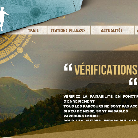
Trail
Stations Villages
Actualités
Vérification
Vérifiez la faisabilité en fonc
d'enneigement
Tous les parcours ne sont pas acc
Si peu de neige, sont faisables
parcours 1-2-5-10-11
Pour les autres, impossible ca
traces de pistes nordiques, ou so
Vous pouvez égalem
parcours d'orientation au parc