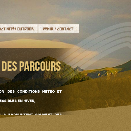
Activités Outdoor
Venir / Contact
s des parcours
tion des conditions météo et
essibles en hiver,
r ils empruntent souvent des
nt trop exposés.
ent retrouver les
 des Léchades, 6 niveaux du